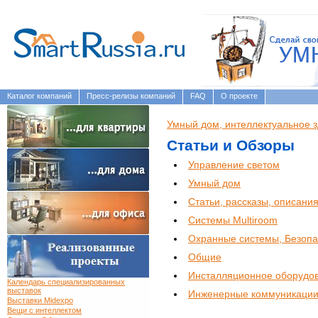
Каталог компаний
Пресс-релизы компаний
FAQ
О проекте
Умный дом, интеллектуальное 
Статьи и Обзоры
Управление светом
Умный дом
Статьи, рассказы, описани
Системы Multiroom
Охранные системы, Безопа
Общие
Инсталляционное оборудо
Календарь специализированных
выставок
Инженерные коммуникаци
Выставки Midexpo
Вещи с интеллектом