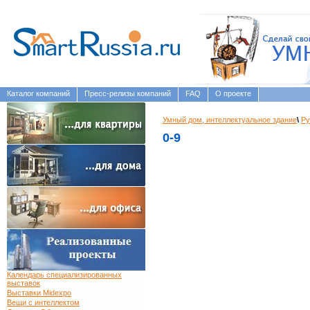
Каталог компаний
Пресс-релизы компаний
FAQ
О проекте
Умный дом, интеллектуальное здание
\
Ру
0-9
Календарь специализированных
выставок
Выставки Midexpo
Вещи с интеллектом